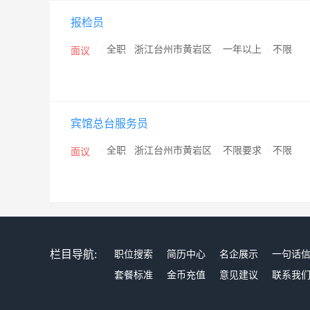
报检员
/
全职
/
浙江台州市黄岩区
/
一年以上
/
不限
面议
宾馆总台服务员
/
全职
/
浙江台州市黄岩区
/
不限要求
/
不限
面议
栏目导航:
职位搜索
简历中心
名企展示
一句话
套餐标准
金币充值
意见建议
联系我